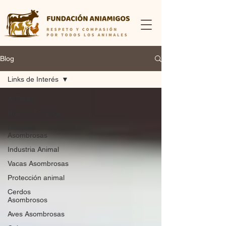
Blog
Links de Interés
All Posts
Nuevos Estudios
Historias
Asombrosas
Industria Animal
Vacas Asombrosas
Protección animal
Cerdos
Asombrosos
Aves Asombrosas