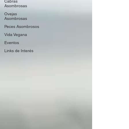
Cabras
Asombrosas
Ovejas
Asombrosas
Peces Asombrosos
Vida Vegana
Eventos
Links de Interés