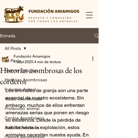
Entrada
All Posts
Fundación Aniamigos
All Posts
1 sept 2025
4 min de lectura
Historias asombrosas de los
Nuevos Estudios
corderos
Historias Asombrosas
Industria Animal
Los animales de granja son una parte 
esencial de nuestro ecosistema. Sin 
Vacas Asombrosas
embargo, muchos de ellos enfrentan 
Protección animal
amenazas serias que ponen en riesgo 
Cerdos Asombrosos
su existencia. Desde la pérdida de 
hábitat hasta la explotación, estos 
Aves Asombrosas
animales necesitan nuestra ayuda. En 
Cabras Asombrosas