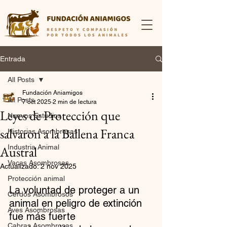
Entrada
All Posts
Fundación Aniamigos
All Posts
7 oct 2025
2 min de lectura
Leyes de Protección que
Nuevos Estudios
salvaron a la Ballena Franca
Historias Asombrosas
Industria Animal
Austral
Vacas Asombrosas
Actualizado:
2 nov 2025
Protección animal
La voluntad de proteger a un 
Cerdos Asombrosos
animal en peligro de extinción 
Aves Asombrosas
fue más fuerte
Cabras Asombrosas