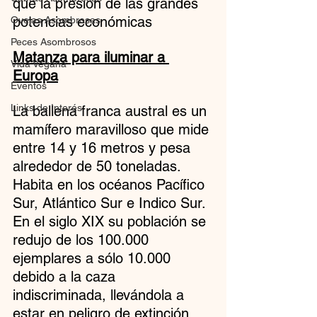
que la presión de las grandes 
potencias económicas
Ovejas Asombrosas
Peces Asombrosos
Matanza para iluminar a 
Vida Vegana
Europa
Eventos
Links de Interés
La ballena franca austral es un 
mamífero maravilloso que mide 
entre 14 y 16 metros y pesa 
alrededor de 50 toneladas. 
Habita en los océanos Pacífico 
Sur, Atlántico Sur e Indico Sur.
En el siglo XIX su población se 
redujo de los 100.000 
ejemplares a sólo 10.000 
debido a la caza 
indiscriminada, llevándola a 
estar en peligro de extinción.