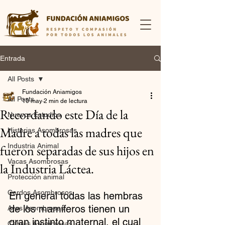
Entrada
All Posts
Fundación Aniamigos
All Posts
10 may
2 min de lectura
Recordando este Día de la
Nuevos Estudios
Madre a todas las madres que
Historias Asombrosas
Industria Animal
fueron separadas de sus hijos en
Vacas Asombrosas
la Industria Láctea.
Protección animal
Cerdos Asombrosos
En general todas las hembras 
de los mamíferos tienen un 
Aves Asombrosas
gran instinto maternal, el cual 
Cabras Asombrosas