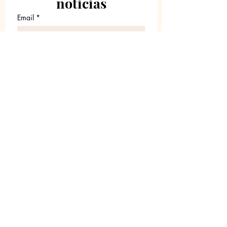
noticias
Email
*
Únete a nuestra lista de
correos
Quiero suscribirme a su lista 
de correos.
Sobre Nosotros