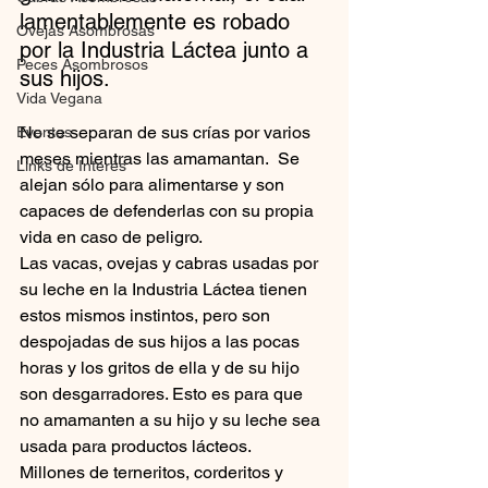
lamentablemente es robado 
Ovejas Asombrosas
por la Industria Láctea junto a 
Peces Asombrosos
sus hijos.
Vida Vegana
No se separan de sus crías por varios 
Eventos
meses mientras las amamantan.  Se 
Links de Interés
alejan sólo para alimentarse y son 
capaces de defenderlas con su propia 
vida en caso de peligro.
Las vacas, ovejas y cabras usadas por 
su leche en la Industria Láctea tienen 
estos mismos instintos, pero son 
despojadas de sus hijos a las pocas 
horas y los gritos de ella y de su hijo 
son desgarradores. Esto es para que 
no amamanten a su hijo y su leche sea 
usada para productos lácteos.
Millones de terneritos, corderitos y 