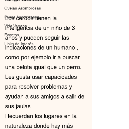
Ovejas Asombrosas
Peces Asombrosos
Los cerdos tienen la 
Vida Vegana
inteligencia de un niño de 3 
Eventos
años y pueden seguir las 
Links de Interés
indicaciones de un humano , 
como por ejemplo ir a buscar 
una pelota igual que un perro.
Les gusta usar capacidades 
para resolver problemas y 
ayudan a sus amigos a salir de 
sus jaulas.
Recuerdan los lugares en la 
naturaleza donde hay más 