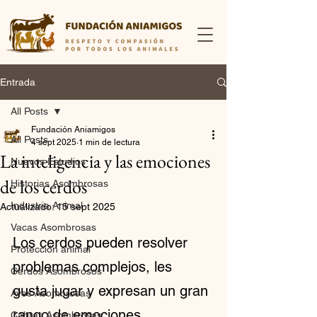
Entrada
All Posts
Fundación Aniamigos
All Posts
4 sept 2025
1 min de lectura
La inteligencia y las emociones
Nuevos Estudios
de los cerdos
Historias Asombrosas
Industria Animal
Actualizado:
15 sept 2025
Vacas Asombrosas
Los cerdos pueden resolver 
Protección animal
problemas complejos, les 
Cerdos Asombrosos
gusta jugar y expresan un gran 
Aves Asombrosas
rango de emociones.
Cabras Asombrosas