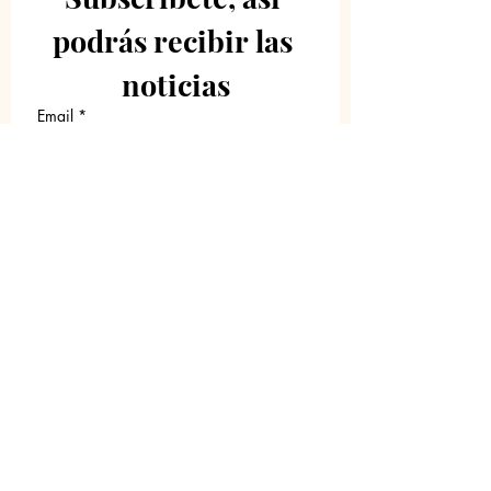
podrás recibir las 
noticias
Email
*
Únete a nuestra lista de
correos
Quiero suscribirme a su lista 
de correos.
Sobre Nosotros